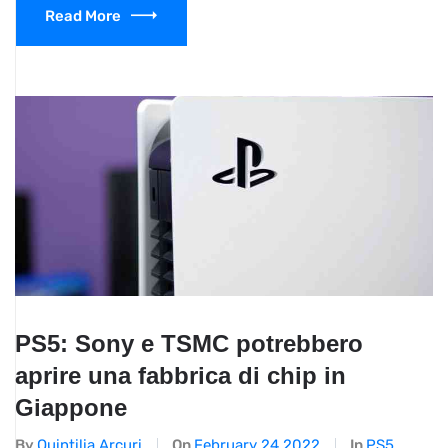
Read More
PS5: Sony e TSMC potrebbero
aprire una fabbrica di chip in
Giappone
By
Quintilia Arcuri
On
February 24,2022
In
PS5