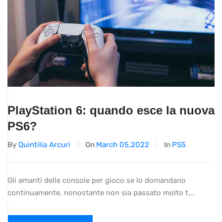
PlayStation 6: quando esce la nuova
PS6?
By
Quintilia Arcuri
On
March 05,2022
In
PS5
Gli amanti delle console per gioco se lo domandano
continuamente, nonostante non sia passato molto t...