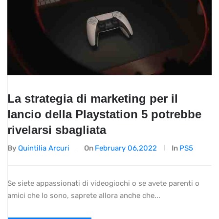
La strategia di marketing per il
lancio della Playstation 5 potrebbe
rivelarsi sbagliata
By
Quintilia Arcuri
On
February 06,2022
In
PS5
Se siete appassionati di videogiochi o se avete parenti o
amici che lo sono, saprete allora anche che...