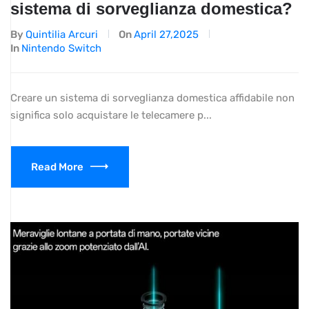
sistema di sorveglianza domestica?
By
Quintilia Arcuri
On
April 27,2025
In
Nintendo Switch
Creare un sistema di sorveglianza domestica affidabile non
significa solo acquistare le telecamere p...
Read More