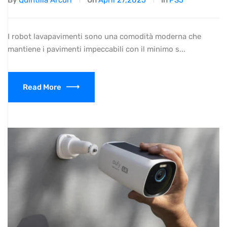
By
Quintilia Arcuri
On
April 27,2025
In
PS5
I robot lavapavimenti sono una comodità moderna che
mantiene i pavimenti impeccabili con il minimo s...
Read More