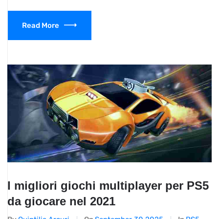
Read More
I migliori giochi multiplayer per PS5
da giocare nel 2021