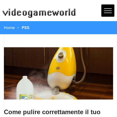
Home
PS5
Come pulire correttamente il tuo