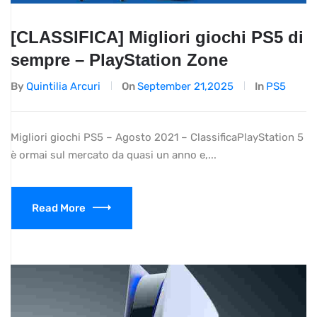
[CLASSIFICA] Migliori giochi PS5 di
sempre – PlayStation Zone
By
Quintilia Arcuri
On
September 21,2025
In
PS5
Migliori giochi PS5 – Agosto 2021 – ClassificaPlayStation 5
è ormai sul mercato da quasi un anno e,...
Read More