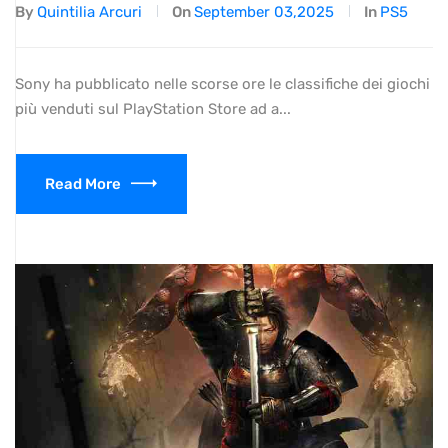
By
Quintilia Arcuri
On
September 03,2025
In
PS5
Sony ha pubblicato nelle scorse ore le classifiche dei giochi
più venduti sul PlayStation Store ad a...
Read More