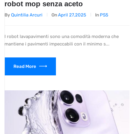
robot mop senza aceto
By
Quintilia Arcuri
On
April 27,2025
In
PS5
I robot lavapavimenti sono una comodità moderna che
mantiene i pavimenti impeccabili con il minimo s...
Read More