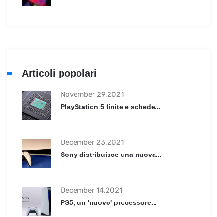
Articoli popolari
November 29,2021
PlayStation 5 finite e schede...
December 23,2021
Sony distribuisce una nuova...
December 14,2021
PS5, un 'nuovo' processore...