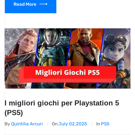
Read More
I migliori giochi per Playstation 5
(PS5)
By
Quintilia Arcuri
On
July 02,2025
In
PS5