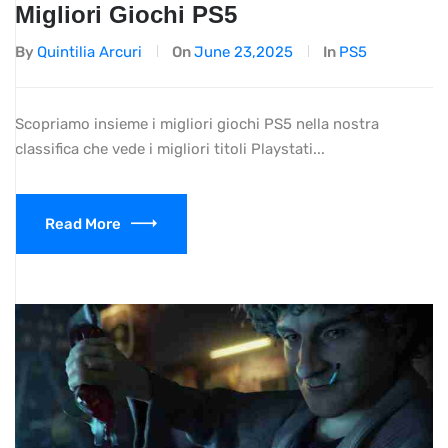
Migliori Giochi PS5
By
Quintilia Arcuri
On
June 23,2025
In
PS5
Scopriamo insieme i migliori giochi PS5 nella nostra
classifica che vede i migliori titoli Playstati...
Read More