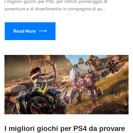
I migliori giochi per PS5, per infiniti pomeriggio di
avventure e di divertimento in compagnia di au...
Read More
I migliori giochi per PS4 da provare