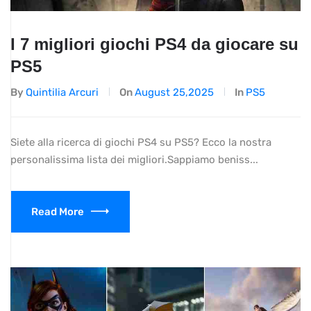
I 7 migliori giochi PS4 da giocare su
PS5
By
Quintilia Arcuri
On
August 25,2025
In
PS5
Siete alla ricerca di giochi PS4 su PS5? Ecco la nostra
personalissima lista dei migliori.Sappiamo beniss...
Read More