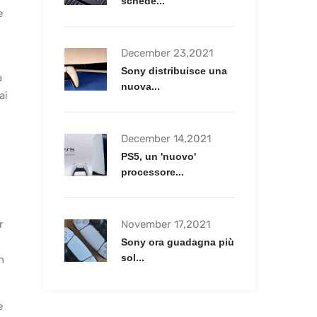
schede...
e
December 23,2021
Sony distribuisce una
à
nuova...
ai
December 14,2021
PS5, un 'nuovo'
processore...
r
November 17,2021
Sony ora guadagna più
sol...
n
e