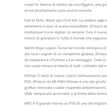
scoprire. Decine di nemici da sconfiggere, una g
arriva direttamente sulle vostre console.
Call of Duty: Black ops Cold War La celebre saga 
adrenalina e colpi di scena mozzafiato. (Prezzo d
multiplayer tra le migliori di sempre. Così il nuov
milioni di giocatori in tutto il mondo che seguono 
Watch Dogs Legion Torna nel mondo distopico di W
alla luce i segreti di un complotto globale. (Prez
da hackerare e sfruttare a tuo vantaggio. Crea la t
che vuole minare la libertà di tutti i cittadini del
Hitman 3 Vesti di nuovo i panni dell’assassino p
PS5. (Prezzo da 58,99€) Hitman è uno dei giochi 
grafica rinnovata e dalle stupende ambientazioni, 
sfide sempre più avvincenti e al limite della tensi
WRC 9 Il grande ritorno su PS5 di uno dei migliori g