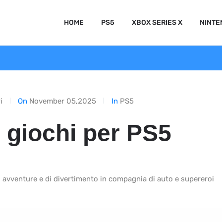
HOME
PS5
XBOX SERIES X
NINTE
i
On
November 05,2025
In
PS5
i giochi per PS5
 di avventure e di divertimento in compagnia di auto e supereroi