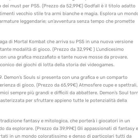
 dei must per PS5. (Prezzo da 52,99€) Godfall è il titolo adatto
ttimenti vecchio stile tra armi bianche e magia. Esplora un mond
 armature leggendarie; un’avventura senza tempo che promette
saga di Mortal Kombat che arriva su PS5 in una nuova versione
ante modalità di gioco. (Prezzo da 32,99€ ) L’undicesimo
o con una grafica mozzafiato e tante nuove mosse da provare.
 iconico dei giochi di lotta della storia dei videogames.
. Demon’s Souls si presenta con una grafica e un comparto
ienza di gioco. (Prezzo da 65,99€) Atmosfere cupe e spettrali,
mici sempre più grandi e difficili da abbattere. Demon’s Soul tor
terizzata per sfruttare appieno tutte le potenzialità della
radizione fantasy e mitologica, che porterà i giocatori in un
do da esplorare. (Prezzo da 39,99€) Gli appassionati di fantasy 
tati in un mondo coloratissimo e denso di particolari tutti da