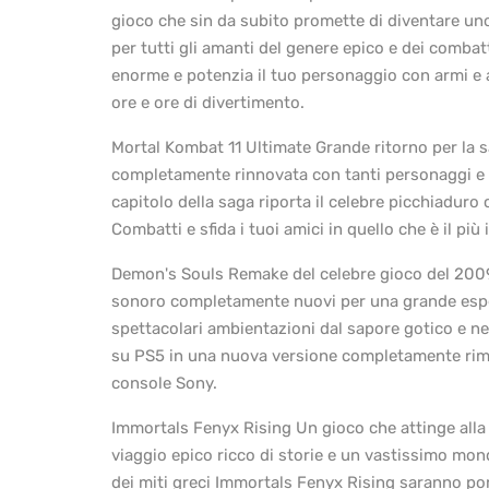
gioco che sin da subito promette di diventare uno
per tutti gli amanti del genere epico e dei comba
enorme e potenzia il tuo personaggio con armi e
ore e ore di divertimento.
Mortal Kombat 11 Ultimate Grande ritorno per la 
completamente rinnovata con tanti personaggi e t
capitolo della saga riporta il celebre picchiadur
Combatti e sfida i tuoi amici in quello che è il più
Demon's Souls Remake del celebre gioco del 2009
sonoro completamente nuovi per una grande esper
spettacolari ambientazioni dal sapore gotico e ne
su PS5 in una nuova versione completamente rimas
console Sony.
Immortals Fenyx Rising Un gioco che attinge alla t
viaggio epico ricco di storie e un vastissimo mon
dei miti greci Immortals Fenyx Rising saranno por