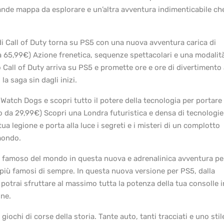
rande mappa da esplorare e un’altra avventura indimenticabile ch
di Call of Duty torna su PS5 con una nuova avventura carica di
a 65,99€) Azione frenetica, sequenze spettacolari e una modalit
o Call of Duty arriva su PS5 e promette ore e ore di divertimento 
la saga sin dagli inizi.
atch Dogs e scopri tutto il potere della tecnologia per portare
zo da 29,99€) Scopri una Londra futuristica e densa di tecnologie
ua legione e porta alla luce i segreti e i misteri di un complotto
 mondo.
iù famoso del mondo in questa nuova e adrenalinica avventura pe
più famosi di sempre. In questa nuova versione per PS5, dalla
potrai sfruttare al massimo tutta la potenza della tua consolle i
one.
iochi di corse della storia. Tante auto, tanti tracciati e uno stil