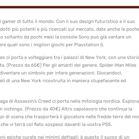
 gamer di tutto il mondo. Con il suo design futuristico e il suo
otti più potenti e più ricercati sul mercato, date anche le poch
io soltanto da pochi mesi la console Sony può già vantare un
ere quali sono i migliori giochi per Playstation 5.
 ci porta a volteggiare tra i palazzi di New York, con una stori
a. (Prezzo da 65€) Per gli amanti del genere, Spider-Man Miles
 diventare un simbolo per intere generazioni. Giocandoci,
ieli di una New York ricostruita in maniera stupefacente ed
saga di Assassin’s Creed ci porta nella mitologia nordica. Esplora
 vichingo. (Prezzo da 40€) Altro capolavoro che continua la
pi di scena che trasporterà il giocatore nelle fredde terre del no
 che vi terrà col fiato sospeso davanti la vostra PS5.
oni epiche curate nei minimi dettagli: è questo il succo di un