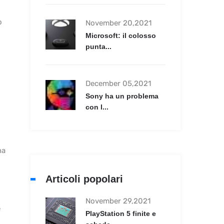
o
November 20,2021
Microsoft: il colosso
punta...
December 05,2021
Sony ha un problema
con l...
na
Articoli popolari
November 29,2021
e
PlayStation 5 finite e