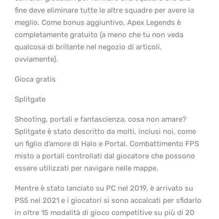
fine deve eliminare tutte le altre squadre per avere la
meglio. Come bonus aggiuntivo, Apex Legends è
completamente gratuito (a meno che tu non veda
qualcosa di brillante nel negozio di articoli,
ovviamente).
Gioca gratis
Splitgate
Shooting, portali e fantascienza, cosa non amare?
Splitgate è stato descritto da molti, inclusi noi, come
un figlio d’amore di Halo e Portal. Combattimento FPS
misto a portali controllati dal giocatore che possono
essere utilizzati per navigare nelle mappe.
Mentre è stato lanciato su PC nel 2019, è arrivato su
PS5 nel 2021 e i giocatori si sono accalcati per sfidarlo
in oltre 15 modalità di gioco competitive su più di 20