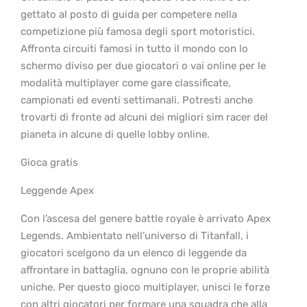
gettato al posto di guida per competere nella
competizione più famosa degli sport motoristici.
Affronta circuiti famosi in tutto il mondo con lo
schermo diviso per due giocatori o vai online per le
modalità multiplayer come gare classificate,
campionati ed eventi settimanali. Potresti anche
trovarti di fronte ad alcuni dei migliori sim racer del
pianeta in alcune di quelle lobby online.
Gioca gratis
Leggende Apex
Con l’ascesa del genere battle royale è arrivato Apex
Legends. Ambientato nell’universo di Titanfall, i
giocatori scelgono da un elenco di leggende da
affrontare in battaglia, ognuno con le proprie abilità
uniche. Per questo gioco multiplayer, unisci le forze
con altri giocatori per formare una squadra che alla