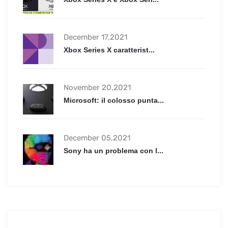
December 17,2021
Xbox Series X caratterist...
November 20,2021
Microsoft: il colosso punta...
December 05,2021
Sony ha un problema con l...