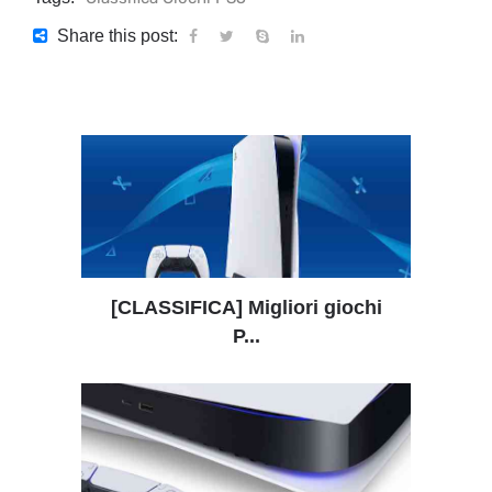
Share this post:
[CLASSIFICA] Migliori giochi
P...