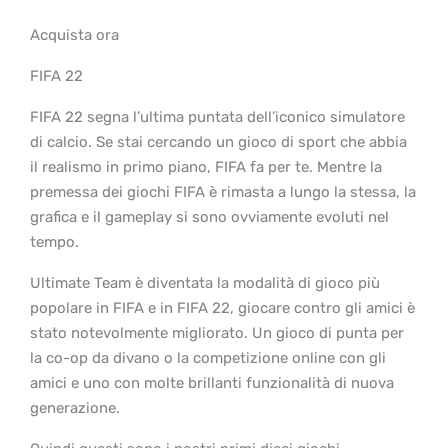
Acquista ora
FIFA 22
FIFA 22 segna l’ultima puntata dell’iconico simulatore
di calcio. Se stai cercando un gioco di sport che abbia
il realismo in primo piano, FIFA fa per te. Mentre la
premessa dei giochi FIFA è rimasta a lungo la stessa, la
grafica e il gameplay si sono ovviamente evoluti nel
tempo.
Ultimate Team è diventata la modalità di gioco più
popolare in FIFA e in FIFA 22, giocare contro gli amici è
stato notevolmente migliorato. Un gioco di punta per
la co-op da divano o la competizione online con gli
amici e uno con molte brillanti funzionalità di nuova
generazione.