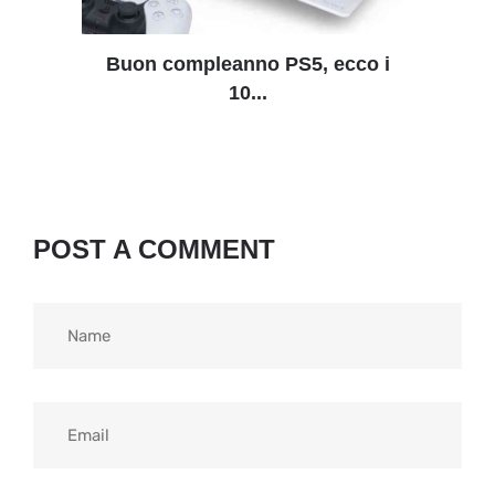
Buon compleanno PS5, ecco i
10...
POST A COMMENT