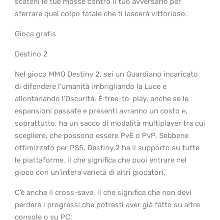
scateni le tue mosse contro il tuo avversario per
sferrare quel colpo fatale che ti lascerà vittorioso.
Gioca gratis
Destino 2
Nel gioco MMO Destiny 2, sei un Guardiano incaricato
di difendere l’umanità imbrigliando la Luce e
allontanando l’Oscurità. È free-to-play, anche se le
espansioni passate e presenti avranno un costo e,
soprattutto, ha un sacco di modalità multiplayer tra cui
scegliere, che possono essere PvE o PvP. Sebbene
ottimizzato per PS5, Destiny 2 ha il supporto su tutte
le piattaforme, il che significa che puoi entrare nel
gioco con un’intera varietà di altri giocatori.
C’è anche il cross-save, il che significa che non devi
perdere i progressi che potresti aver già fatto su altre
console o su PC.