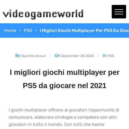
Home
PS5
I Migliori Giochi Multiplayer Per PS5 Da Gio
By
On
In
Quintilia Arcuri
September 30,2025
PS5
I migliori giochi multiplayer per
PS5 da giocare nel 2021
I giochi multiplayer offrono ai giocatori l’opportunità di
comunicare, elaborare strategie e competere con altri
giocatori in tutto il mondo. Con tutti che hanno