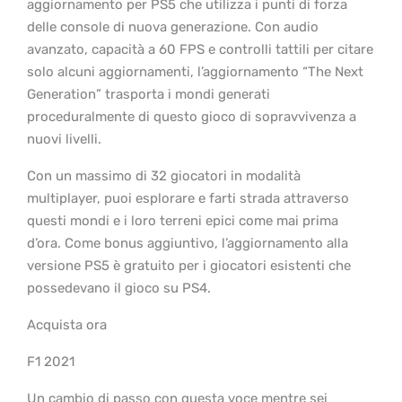
aggiornamento per PS5 che utilizza i punti di forza
delle console di nuova generazione. Con audio
avanzato, capacità a 60 FPS e controlli tattili per citare
solo alcuni aggiornamenti, l’aggiornamento “The Next
Generation” trasporta i mondi generati
proceduralmente di questo gioco di sopravvivenza a
nuovi livelli.
Con un massimo di 32 giocatori in modalità
multiplayer, puoi esplorare e farti strada attraverso
questi mondi e i loro terreni epici come mai prima
d’ora. Come bonus aggiuntivo, l’aggiornamento alla
versione PS5 è gratuito per i giocatori esistenti che
possedevano il gioco su PS4.
Acquista ora
F1 2021
Un cambio di passo con questa voce mentre sei