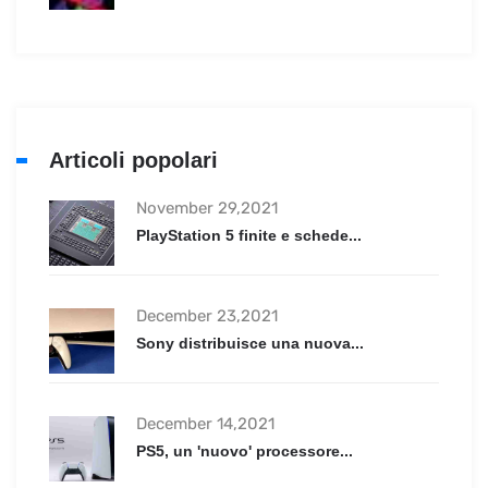
Articoli popolari
November 29,2021
PlayStation 5 finite e schede...
December 23,2021
Sony distribuisce una nuova...
December 14,2021
PS5, un 'nuovo' processore...