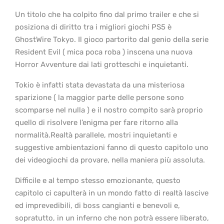
Un titolo che ha colpito fino dal primo trailer e che si
posiziona di diritto tra i migliori giochi PS5 è
GhostWire Tokyo. Il gioco partorito dal genio della serie
Resident Evil ( mica poca roba ) inscena una nuova
Horror Avventure dai lati grotteschi e inquietanti.
Tokio è infatti stata devastata da una misteriosa
sparizione ( la maggior parte delle persone sono
scomparse nel nulla ) e il nostro compito sarà proprio
quello di risolvere l’enigma per fare ritorno alla
normalità.Realtà parallele, mostri inquietanti e
suggestive ambientazioni fanno di questo capitolo uno
dei videogiochi da provare, nella maniera più assoluta.
Difficile e al tempo stesso emozionante, questo
capitolo ci capulterà in un mondo fatto di realtà lascive
ed imprevedibili, di boss cangianti e benevoli e,
sopratutto, in un inferno che non potrà essere liberato,