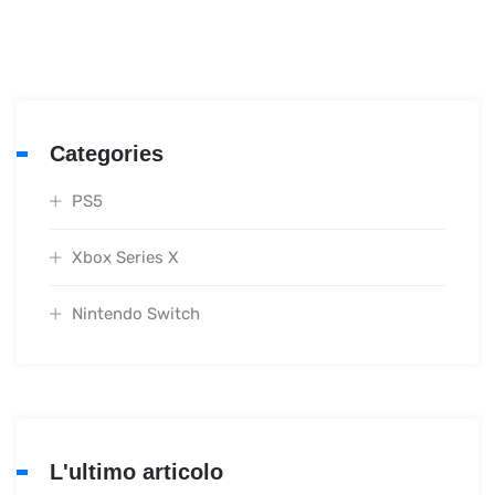
Categories
PS5
Xbox Series X
Nintendo Switch
L'ultimo articolo