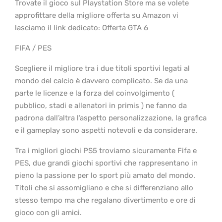
Trovate il gioco sul Playstation Store ma se volete
approfittare della migliore offerta su Amazon vi
lasciamo il link dedicato: Offerta GTA 6
FIFA / PES
Scegliere il migliore tra i due titoli sportivi legati al
mondo del calcio è davvero complicato. Se da una
parte le licenze e la forza del coinvolgimento (
pubblico, stadi e allenatori in primis ) ne fanno da
padrona dall’altra l’aspetto personalizzazione, la grafica
e il gameplay sono aspetti notevoli e da considerare.
Tra i migliori giochi PS5 troviamo sicuramente Fifa e
PES, due grandi giochi sportivi che rappresentano in
pieno la passione per lo sport più amato del mondo.
Titoli che si assomigliano e che si differenziano allo
stesso tempo ma che regalano divertimento e ore di
gioco con gli amici.