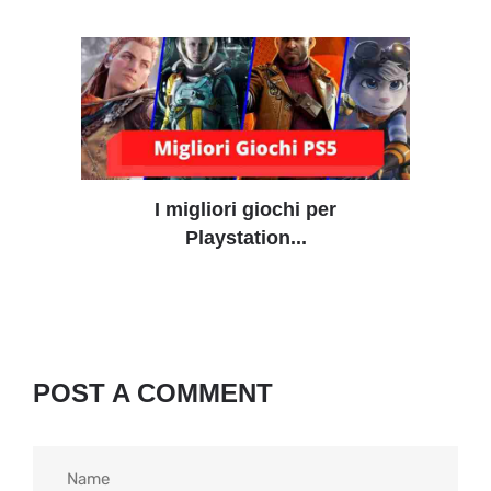
I migliori giochi per
Playstation...
POST A COMMENT