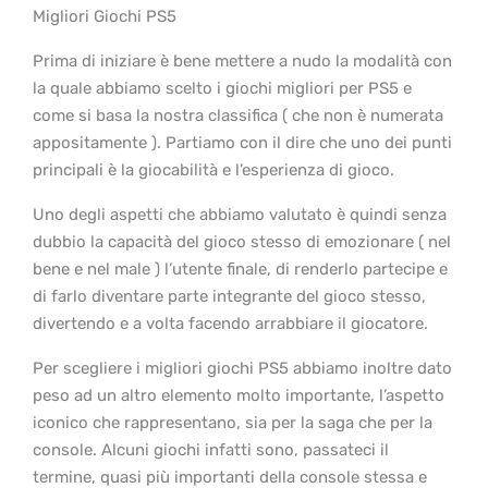
Migliori Giochi PS5
Prima di iniziare è bene mettere a nudo la modalità con
la quale abbiamo scelto i giochi migliori per PS5 e
come si basa la nostra classifica ( che non è numerata
appositamente ). Partiamo con il dire che uno dei punti
principali è la giocabilità e l’esperienza di gioco.
Uno degli aspetti che abbiamo valutato è quindi senza
dubbio la capacità del gioco stesso di emozionare ( nel
bene e nel male ) l’utente finale, di renderlo partecipe e
di farlo diventare parte integrante del gioco stesso,
divertendo e a volta facendo arrabbiare il giocatore.
Per scegliere i migliori giochi PS5 abbiamo inoltre dato
peso ad un altro elemento molto importante, l’aspetto
iconico che rappresentano, sia per la saga che per la
console. Alcuni giochi infatti sono, passateci il
termine, quasi più importanti della console stessa e