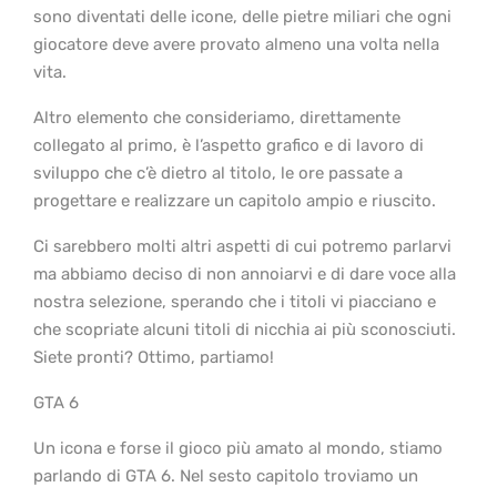
sono diventati delle icone, delle pietre miliari che ogni
giocatore deve avere provato almeno una volta nella
vita.
Altro elemento che consideriamo, direttamente
collegato al primo, è l’aspetto grafico e di lavoro di
sviluppo che c’è dietro al titolo, le ore passate a
progettare e realizzare un capitolo ampio e riuscito.
Ci sarebbero molti altri aspetti di cui potremo parlarvi
ma abbiamo deciso di non annoiarvi e di dare voce alla
nostra selezione, sperando che i titoli vi piacciano e
che scopriate alcuni titoli di nicchia ai più sconosciuti.
Siete pronti? Ottimo, partiamo!
GTA 6
Un icona e forse il gioco più amato al mondo, stiamo
parlando di GTA 6. Nel sesto capitolo troviamo un