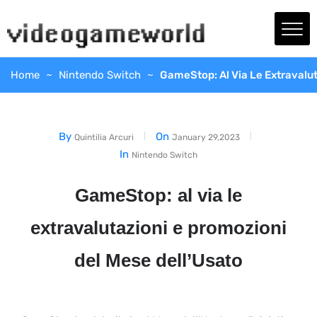
Home
Nintendo Switch
GameStop: Al Via Le Extravalut
By
On
Quintilia Arcuri
January 29,2023
In
Nintendo Switch
GameStop: al via le
extravalutazioni e promozioni
del Mese dell’Usato