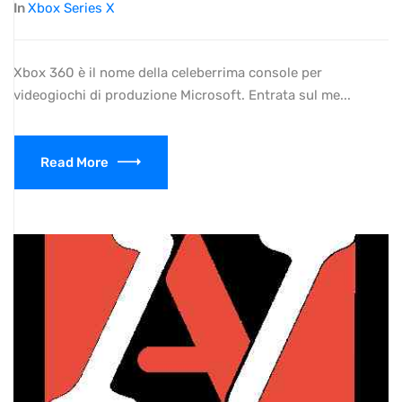
In
Xbox Series X
Xbox 360 è il nome della celeberrima console per
videogiochi di produzione Microsoft. Entrata sul me...
Read More