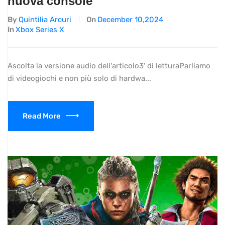
nuova console
By
Quintilia Arcuri
On
December 10,2024
In
Xbox Series X
Ascolta la versione audio dell'articolo3' di letturaParliamo
di videogiochi e non più solo di hardwa...
Read More