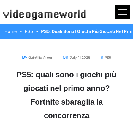
Home
PS5
PS5: Quali Sono I Giochi Più Giocati Nel Pr
By
On
In
Quintilia Arcuri
July 11,2025
PS5
PS5: quali sono i giochi più
giocati nel primo anno?
Fortnite sbaraglia la
concorrenza