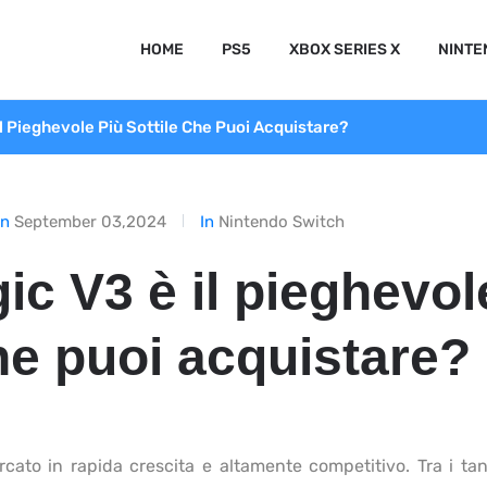
HOME
PS5
XBOX SERIES X
NINTE
l Pieghevole Più Sottile Che Puoi Acquistare?
On
September 03,2024
In
Nintendo Switch
c V3 è il pieghevol
che puoi acquistare?
ato in rapida crescita e altamente competitivo. Tra i tan