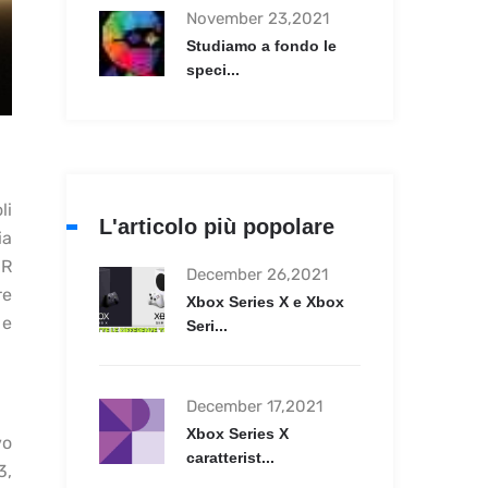
November 23,2021
Studiamo a fondo le
speci...
li
L'articolo più popolare
ia
OR
December 26,2021
re
Xbox Series X e Xbox
 e
Seri...
December 17,2021
Xbox Series X
vo
caratterist...
3,