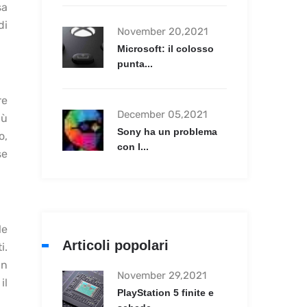
sa
di
November 20,2021
Microsoft: il colosso
punta...
re
December 05,2021
iù
Sony ha un problema
o,
con l...
se
le
Articoli popolari
i.
un
November 29,2021
il
PlayStation 5 finite e