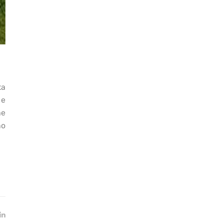
ta
 e
he
no