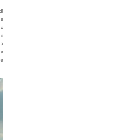
di
 e
do
io
la
la
sa